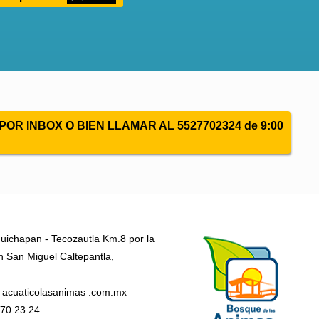
 INBOX O BIEN LLAMAR AL 5527702324 de 9:00
uichapan - Tecozautla Km.8 por la
en San Miguel Caltepantla,
 acuaticolasanimas .com.mx
770 23 24