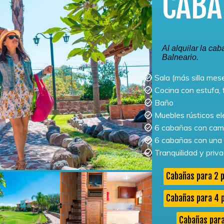
CABA
Al alquilar la cab
Balneario.
Sala (más silla mes
Cocina con estufa, f
Baño
Muebles rústicos e
6 cabañas con cama
6 cabañas con una 
Tranquilidad y priv
Cabañas para 2 
Cabañas para 4 
Cabañas par