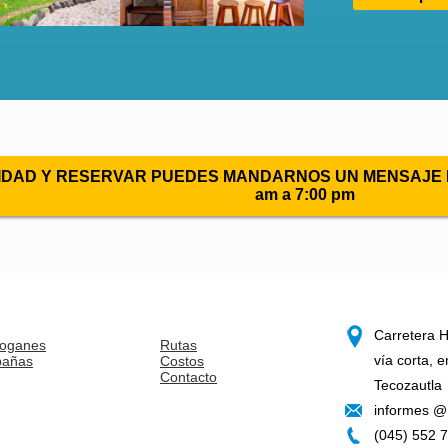
LIDAD Y RESERVAR PUEDES MANDARNOS UN MENSAJE POR
am a 7:00 pm
Carretera H
oganes
Rutas
vía corta, 
bañas
Costos
Contacto
Tecozautla
informes @
(045) 552 