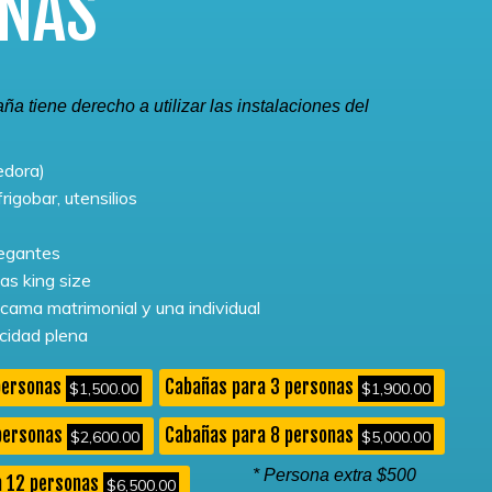
ÑAS
aña tiene derecho a utilizar las instalaciones del
edora)
rigobar, utensilios
legantes
s king size
cama matrimonial y una individual
acidad plena
personas
Cabañas para 3 personas
$1,500.00
$1,900.00
personas
Cabañas para 8 personas
$2,600.00
$5,000.00
* Persona extra $500
a 12 personas
$6,500.00