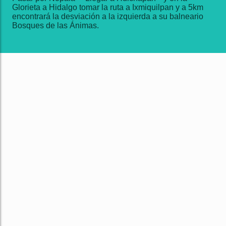
Glorieta a Hidalgo tomar la ruta a Ixmiquilpan y a 5km
encontrará la desviación a la izquierda a su balneario
Bosques de las Ánimas.